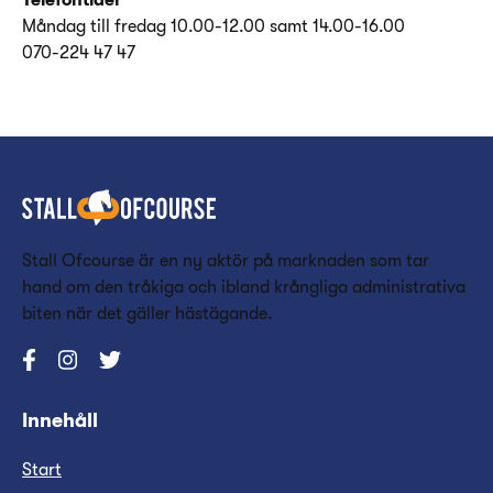
Telefontider
Måndag till fredag 10.00-12.00 samt 14.00-16.00
070-224 47 47
Stall Ofcourse är en ny aktör på marknaden som tar
hand om den tråkiga och ibland krångliga administrativa
biten när det gäller hästägande.
Innehåll
Start