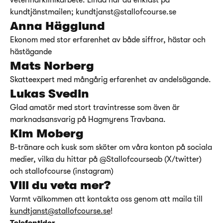
veterinärklinikarbete. Linda når du enklast på
kundtjänstmailen; kundtjanst@stallofcourse.se
Anna Hägglund
Ekonom med stor erfarenhet av både siffror, hästar och
hästägande
Mats Norberg
Skatteexpert med mångårig erfarenhet av andelsägande.
Lukas Svedin
Glad amatör med stort travintresse som även är
marknadsansvarig på Hagmyrens Travbana.
Kim Moberg
B-tränare och kusk som sköter om våra konton på sociala
medier, vilka du hittar på @Stallofcourseab (X/twitter)
och stallofcourse (instagram)
Vill du veta mer?
Varmt välkommen att kontakta oss genom att maila till
kundtjanst@stallofcourse.se
!