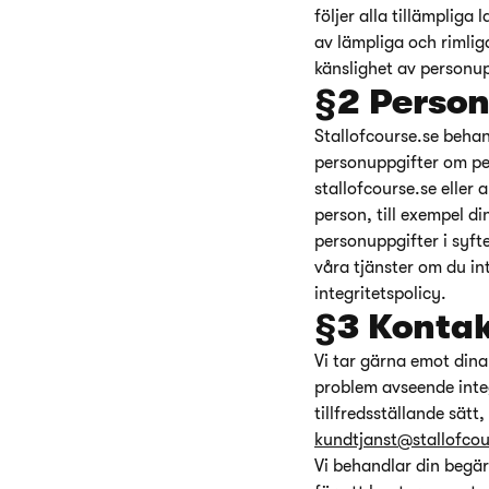
följer alla tillämpliga
av lämpliga och rimlig
känslighet av personup
§2 Person
Stallofcourse.se behan
personuppgifter om per
stallofcourse.se eller
person, till exempel d
personuppgifter i syft
våra tjänster om du in
integritetspolicy.
§3 Kontak
Vi tar gärna emot dina
problem avseende integ
tillfredsställande sätt
kundtjanst@stallofcou
Vi behandlar din begär