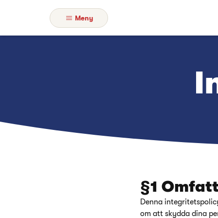
Meny
I
§1 Omfat
Denna integritetspolic
om att skydda dina per