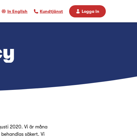
In English
Kundtjänst
Logga in
cy
gusti 2020. Vi är måna
 behandlas säkert. Vi