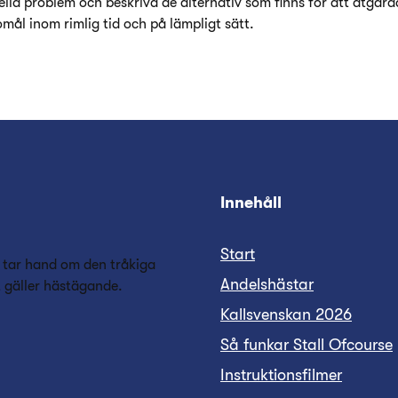
ella problem och beskriva de alternativ som finns för att åtgärd
omål inom rimlig tid och på lämpligt sätt.
Innehåll
Start
 tar hand om den tråkiga
Andelshästar
t gäller hästägande.
Kallsvenskan 2026
Så funkar Stall Ofcourse
Instruktionsfilmer