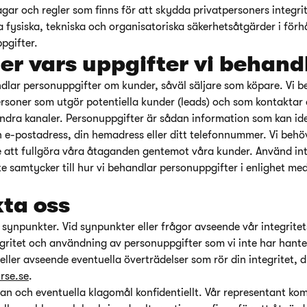
 lagar och regler som finns för att skydda privatpersoners integr
a fysiska, tekniska och organisatoriska säkerhetsåtgärder i förh
pgifter.
er vars uppgifter vi behand
dlar personuppgifter om kunder, såväl säljare som köpare. Vi 
soner som utgör potentiella kunder (leads) och som kontaktar 
 andra kanaler. Personuppgifter är sådan information som kan ide
in e-postadress, din hemadress eller ditt telefonnummer. Vi beh
e att fullgöra våra åtaganden gentemot våra kunder. Använd inte
te samtycker till hur vi behandlar personuppgifter i enlighet m
ta oss
 synpunkter. Vid synpunkter eller frågor avseende vår integritet
ritet och användning av personuppgifter som vi inte har hante
, eller avseende eventuella överträdelser som rör din integritet,
rse.se
.
an och eventuella klagomål konfidentiellt. Vår representant ko