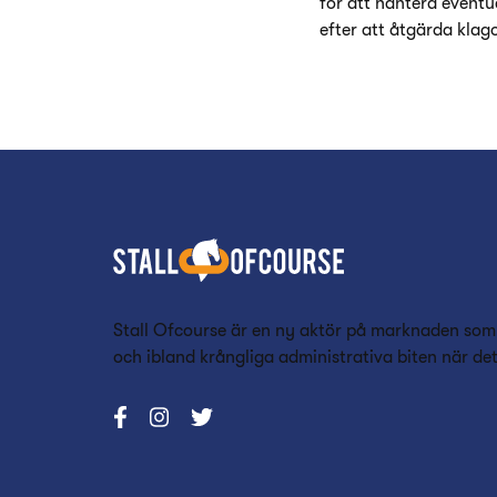
för att hantera eventu
efter att åtgärda klag
Stall Ofcourse är en ny aktör på marknaden som
och ibland krångliga administrativa biten när de