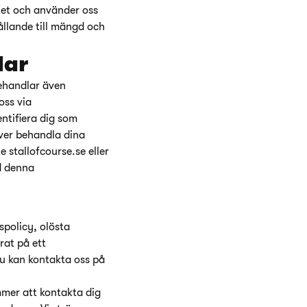
itet och använder oss
ållande till mängd och
lar
behandlar även
oss via
ntifiera dig som
över behandla dina
 stallofcourse.se eller
ed denna
spolicy, olösta
rat på ett
 du kan kontakta oss på
mmer att kontakta dig