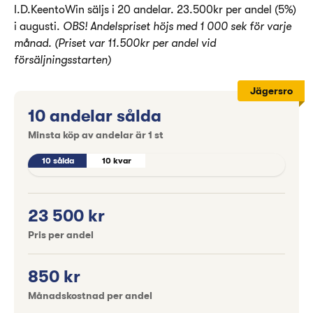
I.D.KeentoWin säljs i 20 andelar. 23.500kr per andel (5%)
i augusti.
OBS! Andelspriset höjs med 1 000 sek för varje
månad. (Priset var 11.500kr per andel vid
försäljningsstarten)
Jägersro
10 andelar sålda
Minsta köp av andelar är
1
st
10 sålda
10 sålda
10 kvar
10 kvar
23 500 kr
Pris per andel
850 kr
Månadskostnad per andel