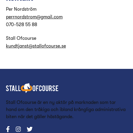
Per Nordström
perrnordstrom@gmail.com
070-528 55 88
Stall Ofcourse
kundtjanst@stallofcourse.se
Stall Ofcourse är en ny aktör på marknaden som tar
hand om den tråkiga och ibland krångliga administrativa
biten när det gäller hästägande.